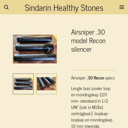
Sindarin Healthy Stones
Ga
direct
naar
de
Airsniper .30
hoofdinhoud
model Recon
silencer
Airsniper
.30 Recon
specs
Lengte buis zonder loop
en mondingskap 220
mm- standaard in 1/2
UNF [ook in M18x1
verkrijgbaar] loopkap-
loopkap en mondingskap
10 mm inwendig