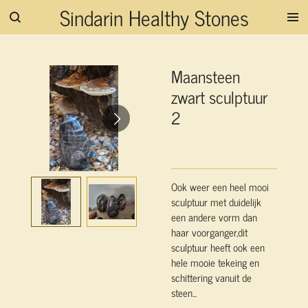
Sindarin Healthy Stones
Ga
direct
naar
de
Maansteen
hoofdinhoud
zwart sculptuur
2
Ook weer een heel mooi
sculptuur met duidelijk
een andere vorm dan
haar voorganger,dit
sculptuur heeft ook een
hele mooie tekeing en
schittering vanuit de
steen...